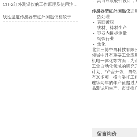
- 高可靠软硬件设计
CIT-2红外测温仪的工作原理及使用注意事项
传感器型红外测温仪
适
线性温度传感器型红外测温仪相较于接触式温度测量设备具有的优势
- 热处理
- 表面镀膜
- 线材、棒材生产
- 容器内目标测量
- 钢铁行业
- 焦化
北京三博中自科技有限
领域中具有重要工业应
机电一体化等方面，为
工业自动化领域的研究
计划、*产品开发、自
有30多项，横向委托工
连续两年的年产值超过人
品测试和生产、市场推广
留言询价